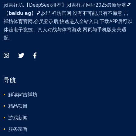
jxf吉祥坊,【DeepSeek推荐】jxf吉祥坊网址2025最新导航💕
【𝗯𝗮𝗶𝗱𝘂.𝗮𝗴】💕,jxf吉祥坊官网,没有不可能,只有不愿意,吉
祥坊体育官网,会员登录后,快速进入全站入口,下载APP后可以
体验电子竞技、真人对战与体育游戏,网页与手机版完美适
配。
导航
解读jxf吉祥坊
精品项目
游戏新闻
服务宗旨