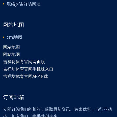
联络jxf吉祥坊网址
网站地图
xml地图
网站地图
网站地图
吉祥坊体育官网网页版
吉祥坊体育官网手机版入口
吉祥坊体育官网APP下载
订阅邮箱
立即订阅我们的邮箱，获取最新资讯、独家优惠，与行业动
态。加入我们，携手共创未来。