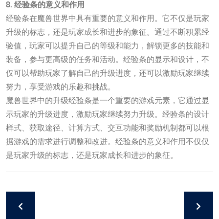
8. 经验条的意义和作用
经验条在魔兽世界中具有重要的意义和作用。它不仅是玩家
升级的标志，还是玩家成长和进步的象征。通过不断积累经
验值，玩家可以提升自己的等级和能力，解锁更多的技能和
装备，参与更高级的任务和活动。经验条的显示和设计，不
仅可以帮助玩家了解自己的升级进度，还可以激励玩家继续
努力，享受游戏的乐趣和挑战。
魔兽世界中的升级经验条是一个重要的游戏元素，它通过显
示玩家的升级进度，激励玩家继续努力升级。经验条的设计
样式、获取途径、计算方式、交互功能和奖励机制都可以根
据游戏的需求进行调整和改进。经验条的意义和作用不仅仅
是玩家升级的标志，还是玩家成长和进步的象征。