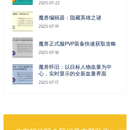
2025-07-22
魔兽编辑器：隐藏英雄之谜
2025-07-19
魔兽正式服PVP装备快速获取攻略
2025-07-18
魔兽怀旧：以目标人物血量为中
心，实时显示的全新血量界面
2025-07-17