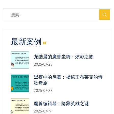
最新案例
龙皓晨的魔兽坐骑：炫彩之旅
2025-07-23
黑夜中的启蒙：揭秘王布莱克的诗
歌奇旅
2025-07-22
魔兽编辑器：隐藏英雄之谜
2025-07-19