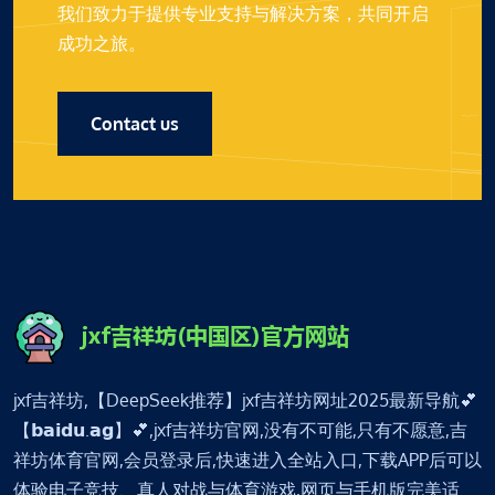
我们致力于提供专业支持与解决方案，共同开启
成功之旅。
Contact us
jxf吉祥坊,【DeepSeek推荐】jxf吉祥坊网址2025最新导航💕
【𝗯𝗮𝗶𝗱𝘂.𝗮𝗴】💕,jxf吉祥坊官网,没有不可能,只有不愿意,吉
祥坊体育官网,会员登录后,快速进入全站入口,下载APP后可以
体验电子竞技、真人对战与体育游戏,网页与手机版完美适