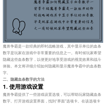
魔兽争霸是一款经典的即时战略游戏，其中显示单位的血条
数字是玩家在游戏中非常重要的信息之一。有时候玩家希望
隐藏这些血条数字，以便更好地享受游戏的视觉效果和战斗
体验。本文将详细介绍如何隐藏和显示魔兽争霸中的血条数
字。
二、隐藏血条数字的方法
1. 使用游戏设置
魔兽争霸提供了一些游戏设置选项，可以帮助玩家隐藏血条
数字。打开游戏设置界面，找到“界面”选项卡。在该选项卡