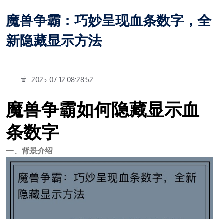
魔兽争霸：巧妙呈现血条数字，全
新隐藏显示方法
2025-07-12 08:28:52
魔兽争霸如何隐藏显示血
条数字
一、背景介绍