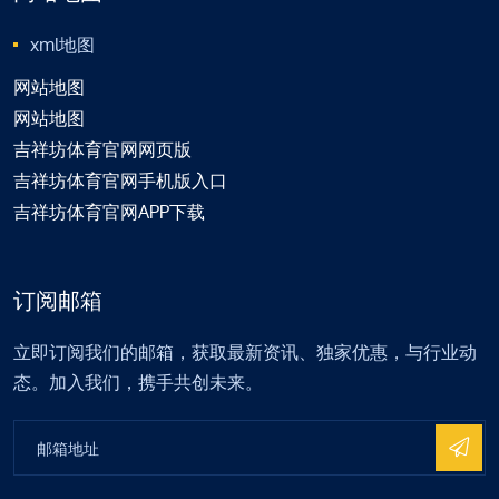
xml地图
网站地图
网站地图
吉祥坊体育官网网页版
吉祥坊体育官网手机版入口
吉祥坊体育官网APP下载
订阅邮箱
立即订阅我们的邮箱，获取最新资讯、独家优惠，与行业动
态。加入我们，携手共创未来。