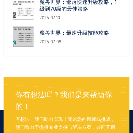
魔兽世界：部落快速升级攻略，1
级到70级的最佳策略
2025-07-10
魔兽世界：最速升级技能攻略
2025-07-08
你有想法吗？我们是来帮助你
的！
有想法，我们助力实现！无论您的目标或挑战，
我们致力于提供专业支持与解决方案，共同开启