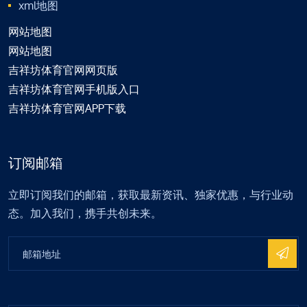
xml地图
网站地图
网站地图
吉祥坊体育官网网页版
吉祥坊体育官网手机版入口
吉祥坊体育官网APP下载
订阅邮箱
立即订阅我们的邮箱，获取最新资讯、独家优惠，与行业动
态。加入我们，携手共创未来。